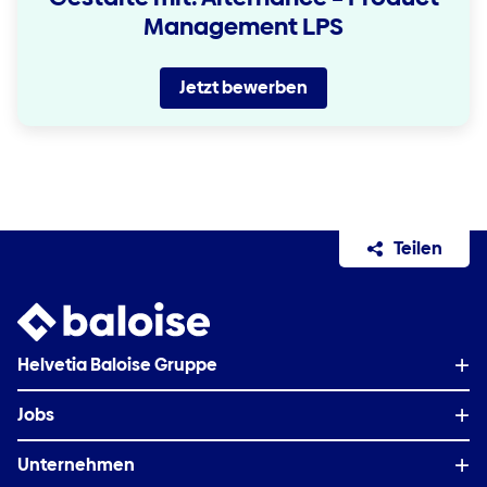
Management LPS
Jetzt bewerben
Teilen
Helvetia Baloise Gruppe
Jobs
Auf einen Blick
Unternehmen
Karriere-Blog Schweiz
Organisation & Management