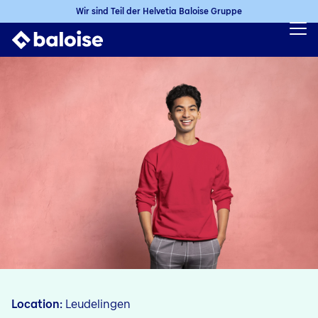
Wir sind Teil der Helvetia Baloise Gruppe
Location
Leudelingen