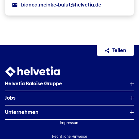
bianca.meinke-bulut@helvetia.de
Teilen
Helvetia Baloise Gruppe
Jobs
Auf einen Blick
Unternehmen
Karriere-Blog Schweiz
Organisation & Management
Impressum
Schweiz
Alle Jobangebote
News & Stories
Rechtliche Hinweise