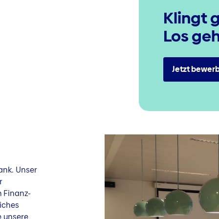
Klingt 
Los geh
Jetzt bewer
Bank. Unser
r
n Finanz-
iches
e unsere