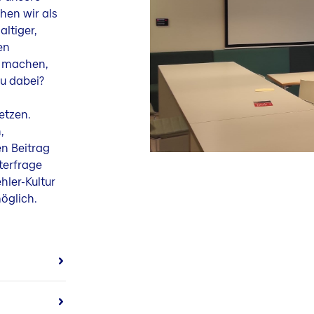
hen wir als
ltiger,
en
d machen,
du dabei?
etzen.
,
n Beitrag
terfrage
hler-Kultur
öglich.