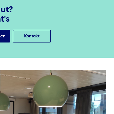
gut?
t's
ben
Kontakt