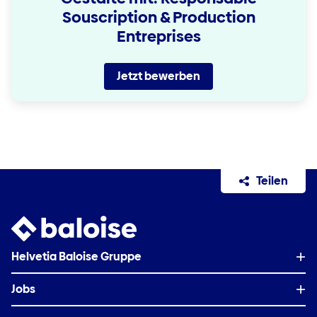
Souscription & Production
Entreprises
Jetzt bewerben
Teilen
Helvetia Baloise Gruppe
Jobs
Auf einen Blick