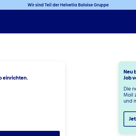
Wir sind Teil der Helvetia Baloise Gruppe
Neu b
o einrichten.
Job v
Passwort
Die n
Mail 
und m
Jet