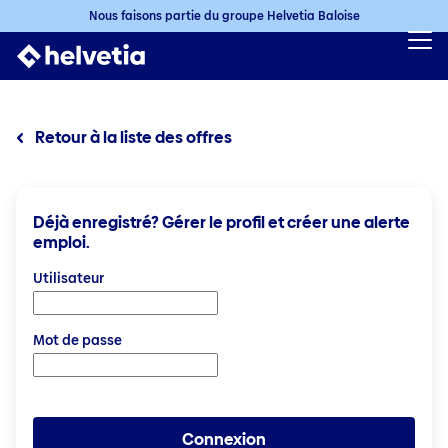
Nous faisons partie du groupe Helvetia Baloise
Retour à la liste des offres
Déjà enregistré? Gérer le profil et créer une alerte
emploi.
Connexion: E-mail et mot de passe
Utilisateur
Mot de passe
Connexion