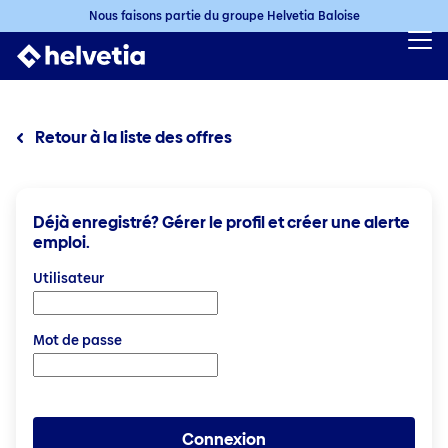
Nous faisons partie du groupe Helvetia Baloise
Retour à la liste des offres
Déjà enregistré? Gérer le profil et créer une alerte
emploi.
Connexion: E-mail et mot de passe
Utilisateur
Mot de passe
Connexion