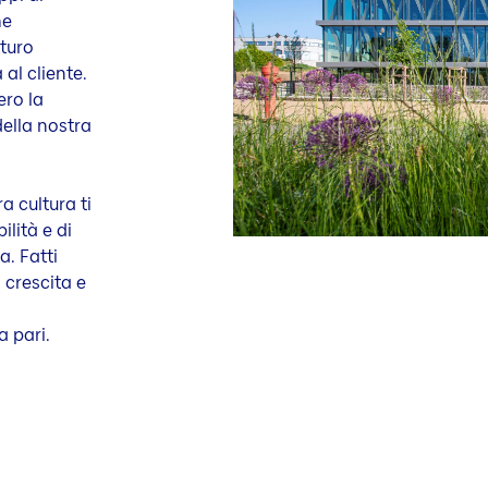
me
uturo
al cliente.
ro la
della nostra
ra cultura ti
ilità e di
a. Fatti
 crescita e
a pari.