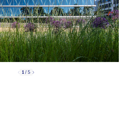
1
/
5