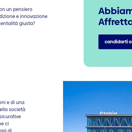
Abbiamo
con un pensiero
adizione e innovazione
Affretta
mentalità giusta?
candidarti o
ni e di una
ella società
ssicurative
he ci
ppi di