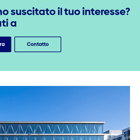
 suscitato il tuo interesse?
ti a
ra
Contatto