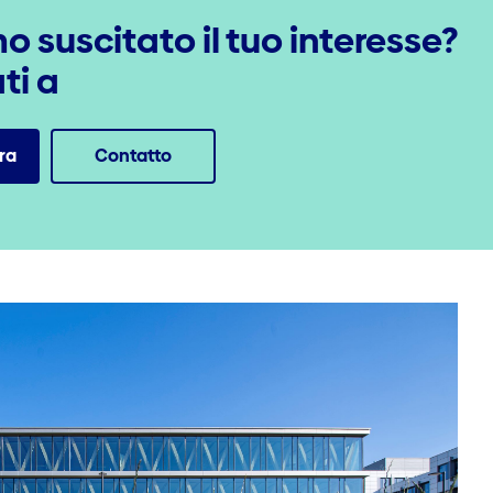
 suscitato il tuo interesse?
ti a
ra
Contatto