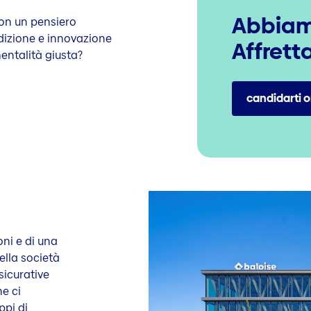
Abbiamo
con un pensiero
adizione e innovazione
Affretta
mentalità giusta?
candidarti o
ni e di una
ella società
ssicurative
he ci
ppi di