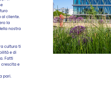
me
uturo
al cliente.
ro la
della nostra
ra cultura ti
ilità e di
a. Fatti
 crescita e
a pari.