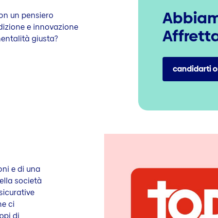
Abbiamo
con un pensiero
adizione e innovazione
Affretta
mentalità giusta?
candidarti o
ni e di una
ella società
ssicurative
he ci
ppi di