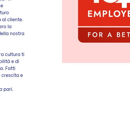
me
uturo
al cliente.
ro la
della nostra
ra cultura ti
ilità e di
a. Fatti
 crescita e
a pari.