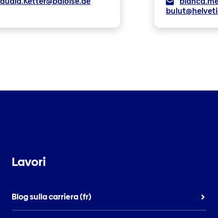
laudia.Ketter@baloise.de
bianca.me
bulut@helveti
Lavori
Blog sulla carriera (fr)