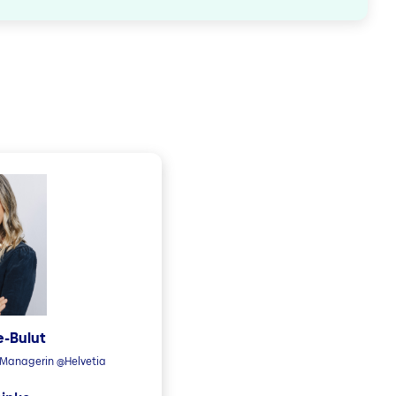
e-Bulut
n Managerin @Helvetia