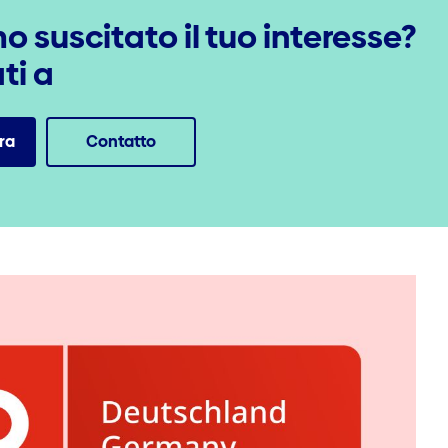
 suscitato il tuo interesse?
ti a
ra
Contatto