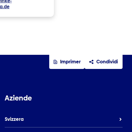
inke-
a.de
Imprimer
Condividi
Aziende
Svizzera