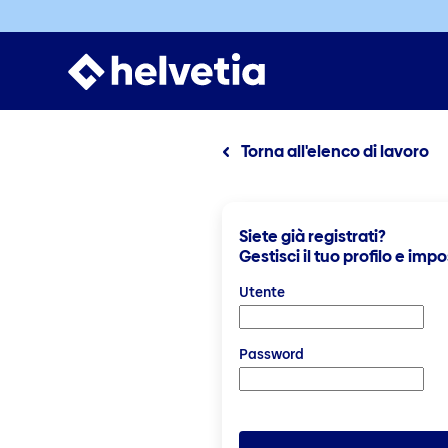
Torna all'elenco di lavoro
Siete già registrati?
Gestisci il tuo profilo e impo
Login: utente e password
Utente
Password