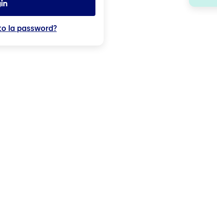
in
to la password?