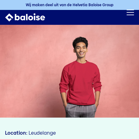
Wij maken deel uit van de Helvetia Baloise Group
Location
Leudelange