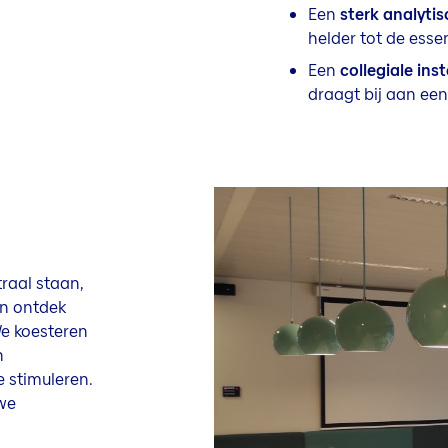
Een
sterk analyti
helder tot de esse
Een
collegiale inst
draagt bij aan een
raal staan,
en ontdek
e koesteren
n
 stimuleren.
we