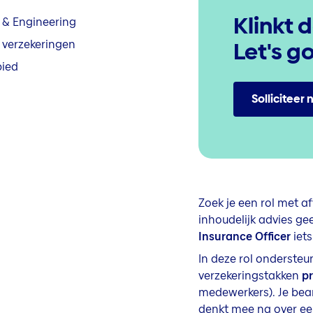
Klinkt 
 & Engineering
 verzekeringen
Let's g
bied
Solliciteer 
Zoek je een rol met a
inhoudelijk advies gee
Insurance Officer
iets
In deze rol ondersteu
verzekeringstakken
pr
medewerkers). Je bea
denkt mee na over ee