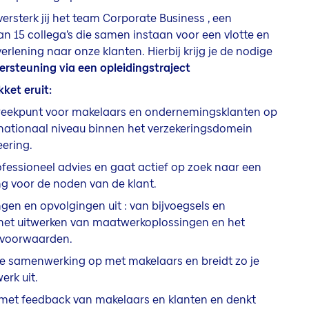
versterk jij het team Corporate Business , een
n 15 collega’s die samen instaan voor een vlotte en
verlening naar onze klanten. Hierbij krijg je de nodige
ersteuning via een
opleidingstraject
ket eruit:
reekpunt voor makelaars en ondernemingsklanten op
rnationaal niveau binnen het verzekeringsdomein
eering.
rofessioneel advies en gaat actief op zoek naar een
g voor de noden van de klant.
gen en opvolgingen uit : van bijvoegsels en
het uitwerken van maatwerkoplossingen en het
n voorwaarden.
ke samenwerking op met makelaars en breidt zo je
erk uit.
 met feedback van makelaars en klanten en denkt