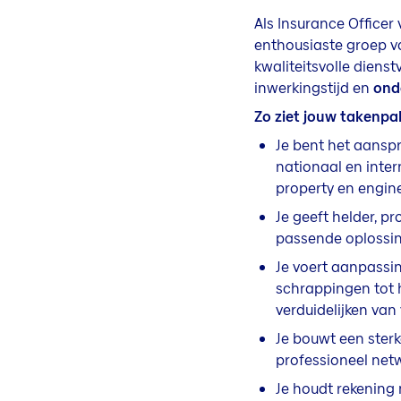
Als Insurance Officer 
enthousiaste groep va
kwaliteitsvolle dienst
inwerkingstijd en
ond
Zo ziet jouw takenpak
Je bent het aansp
nationaal en inte
property en engin
Je geeft helder, p
passende oplossin
Je voert aanpassin
schrappingen tot 
verduidelijken va
Je bouwt een ster
professioneel netw
Je houdt rekening