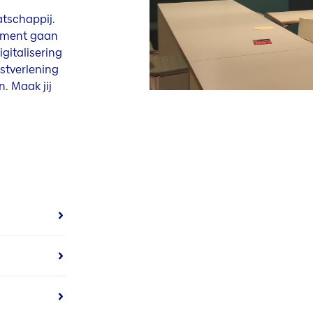
atschappij.
gement gaan
italisering
stverlening
. Maak jij