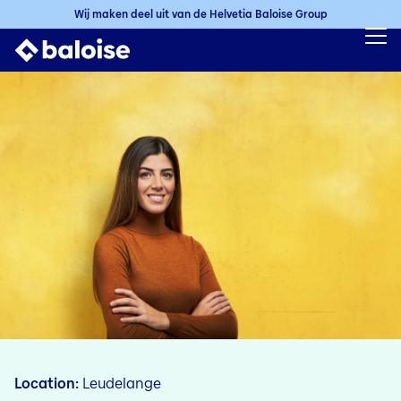
Wij maken deel uit van de Helvetia Baloise Group
Location
Leudelange