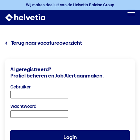
Wij maken deel uit van de Helvetia Baloise Group
Terug naar vacatureoverzicht
Al geregistreerd?
Profiel beheren en Job Alert aanmaken.
Login: gebruikersnaam en wachtwoord
Gebruiker
Wachtwoord
Login